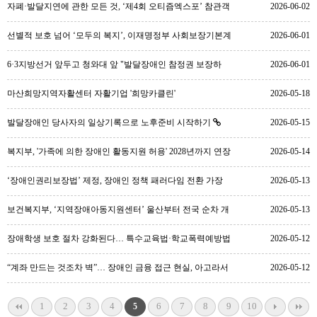
자폐·발달지연에 관한 모든 것, ‘제4회 오티즘엑스포’ 참관객
2026-06-02
사전등록 시작
선별적 보호 넘어 ‘모두의 복지’, 이재명정부 사회보장기본계
2026-06-01
획 수정
6·3지방선거 앞두고 청와대 앞 "발달장애인 참정권 보장하
2026-06-01
라" 끈질긴 외침
마산희망지역자활센터 자활기업 '희망카클린'
2026-05-18
발달장애인 당사자의 일상기록으로 노후준비 시작하기
2026-05-15
복지부, '가족에 의한 장애인 활동지원 허용' 2028년까지 연장
2026-05-14
‘장애인권리보장법’ 제정, 장애인 정책 패러다임 전환 가장
2026-05-13
중요한 입법 성과
보건복지부, ‘지역장애아동지원센터’ 울산부터 전국 순차 개
2026-05-13
소
장애학생 보호 절차 강화된다… 특수교육법·학교폭력예방법
2026-05-12
등 국회 통과
“계좌 만드는 것조차 벽”… 장애인 금융 접근 현실, 아고라서
2026-05-12
공개
1
2
3
4
6
7
8
9
10
5