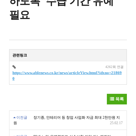
하도록 ‘수급 기간 유예’
필요
관련링크
4262회 연결
https://www.ablenews.co.kr/news/articleView.html?idxno=21869
0
목록
이전글
장기종, 인테리어 등 창업 사업화 자금 최대 2천만원 지
원
25.02.17