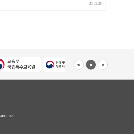
25.02.28
aum.net