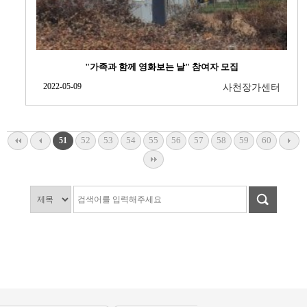
"가족과 함께 영화보는 날" 참여자 모집
2022-05-09
사천장가센터
52
53
54
55
56
57
58
59
60
51