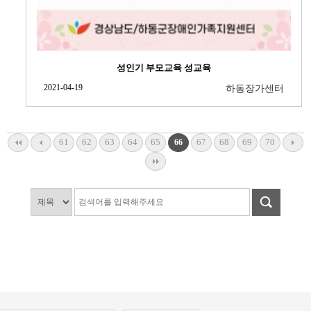
성인기 부모교육 성교육
2021-04-19
하동장가센터
61
62
63
64
65
67
68
69
70
66