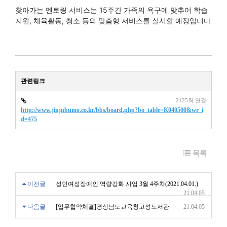
찾아가는 멘토링 서비스는 15주간 가족의 욕구에 맞추어 학습
지원, 체육활동, 청소 등의 맞춤형 서비스를 실시할 예정입니다
관련링크
2125회 연결
http://www.jinjubumo.co.kr/bbs/board.php?bo_table=K040500&wr_i
d=475
목록
이전글
성인여성장애인 역량강화 사업 3월 4주차(2021.04.01.)
21.04.05
다음글
[업무협약체결]경상남도교육청고성도서관
21.04.05